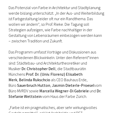
Das Potenzial von Farbe in Architektur und Stadtplanung
werde bislang unterschätzt. „In der Aus- und Weiterbildung
ist Farbgestaltung leider oft nur ein Randthema. Das
wollen wir ändern“, so Prof. Rieke. Die Tagung soll
Strategien aufzeigen, wie Farbe nachhaltiger in der
Gestaltung von Lebensräumen einbezogen werden kann
– zwischen Tradition und Zukunft.
Das Programm umfasst Vorträge und Diskussionen aus
verschiedenen Blickwinkeln. Unter den Referent*innen
sind: Städtebau- und Architekturtheoretiker und
Musiker
Dr. Christopher Dell
, die Stadtbaurätin
Münchens
Prof. Dr. (Univ. Florenz) Elisabeth
Merk
,
Belinda Rukschcio
als CEO Bauhaus Erde,
Büro
Sauerbruch Hutton
,
Jasmin Dieterle-Proesel
vom
Büro MVRDV sowie
Marcella Wegner-Di Gabriele
und
Dr.
Stefanie Wettstein
vom Haus der Farbe Zürich.
„Farbe ist ein pragmatisches, aber sehr wirkungsvolles