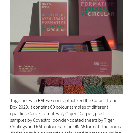
Together with RAL we conceptualized the Colour Trend
Box 2023. It contains 60 colour samples of different
qualities. Carpet samples by Object Carpet, plastic
samples by Covestro, powder-coated sheets by Tiger
Coatings and RAL colour cards in DIN A6 format. The box is
designed to be transported safely and most space-saving.