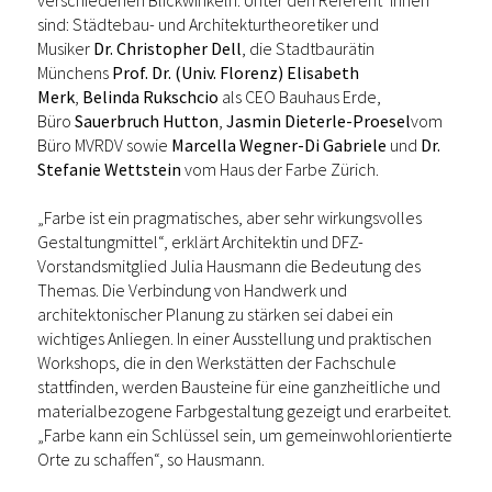
verschiedenen Blickwinkeln. Unter den Referent*innen
sind: Städtebau- und Architekturtheoretiker und
Musiker
Dr. Christopher Dell
, die Stadtbaurätin
Münchens
Prof. Dr. (Univ. Florenz) Elisabeth
Merk
,
Belinda Rukschcio
als CEO Bauhaus Erde,
Büro
Sauerbruch Hutton
,
Jasmin Dieterle-Proesel
vom
Büro MVRDV sowie
Marcella Wegner-Di Gabriele
und
Dr.
Stefanie Wettstein
vom Haus der Farbe Zürich.
„Farbe ist ein pragmatisches, aber sehr wirkungsvolles
Gestaltungmittel“, erklärt Architektin und DFZ-
Vorstandsmitglied Julia Hausmann die Bedeutung des
Themas. Die Verbindung von Handwerk und
architektonischer Planung zu stärken sei dabei ein
wichtiges Anliegen. In einer Ausstellung und praktischen
Workshops, die in den Werkstätten der Fachschule
stattfinden, werden Bausteine für eine ganzheitliche und
materialbezogene Farbgestaltung gezeigt und erarbeitet.
„Farbe kann ein Schlüssel sein, um gemeinwohlorientierte
Orte zu schaffen“, so Hausmann.