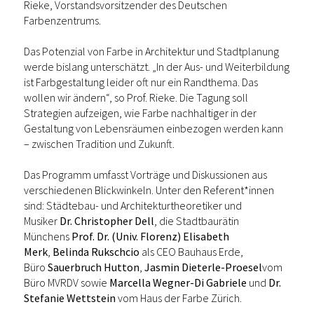
Rieke, Vorstandsvorsitzender des Deutschen
Farbenzentrums.
Das Potenzial von Farbe in Architektur und Stadtplanung
werde bislang unterschätzt. „In der Aus- und Weiterbildung
ist Farbgestaltung leider oft nur ein Randthema. Das
wollen wir ändern“, so Prof. Rieke. Die Tagung soll
Strategien aufzeigen, wie Farbe nachhaltiger in der
Gestaltung von Lebensräumen einbezogen werden kann
– zwischen Tradition und Zukunft.
Das Programm umfasst Vorträge und Diskussionen aus
verschiedenen Blickwinkeln. Unter den Referent*innen
sind: Städtebau- und Architekturtheoretiker und
Musiker
Dr. Christopher Dell
, die Stadtbaurätin
Münchens
Prof. Dr. (Univ. Florenz) Elisabeth
Merk
,
Belinda Rukschcio
als CEO Bauhaus Erde,
Büro
Sauerbruch Hutton
,
Jasmin Dieterle-Proesel
vom
Büro MVRDV sowie
Marcella Wegner-Di Gabriele
und
Dr.
Stefanie Wettstein
vom Haus der Farbe Zürich.